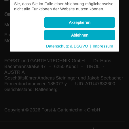
Sie, dass Sie im Falle einer Ablehnung möglicherweise
nicht alle Funktionen der Website nutzen können.
Öffnungszeiten:
Akzeptieren
Mo-Fr 08:00-12:00 und 13:00-17:00, Sa geschlossen
Erweiterte Öffnungszeiten im April, Mai und Juni:
Ablehnen
Mo-Fr 08:00-12:00 und 13:00-18:00, Sa 08:00-12:00
Datenschutz & DSGVO
|
Impressum
FORST und GARTENTECHNIK GmbH - Dr. Hans
Bachmannstraße 47 - 6250 Kundl - TIROL -
AUSTRIA
Geschäftsführer Andreas Steininger und Jakob Seebacher
Firmenbuchnummer: 185077 y - UID: ATU47632600 -
Gerichtsstand: Rattenberg
Copyright © 2026 Forst & Gartentechnik GmbH