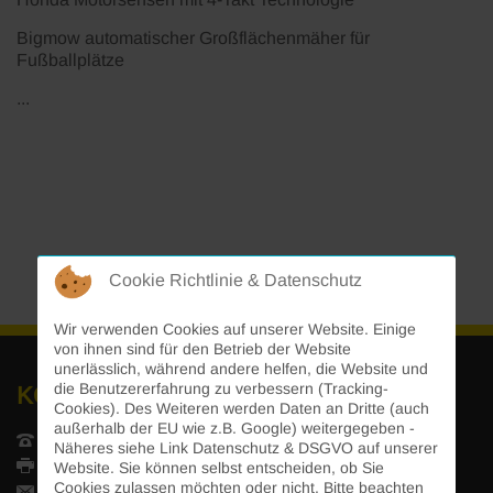
Bigmow automatischer Großflächenmäher für
Fußballplätze
...
Cookie Richtlinie & Datenschutz
Wir verwenden Cookies auf unserer Website. Einige
von ihnen sind für den Betrieb der Website
unerlässlich, während andere helfen, die Website und
die Benutzererfahrung zu verbessern (Tracking-
KONTAKT
Cookies). Des Weiteren werden Daten an Dritte (auch
außerhalb der EU wie z.B. Google) weitergegeben -
Telefon: +43 5338 6355
Näheres siehe Link Datenschutz & DSGVO auf unserer
Fax: +43 5338 6355 4
Website. Sie können selbst entscheiden, ob Sie
Cookies zulassen möchten oder nicht. Bitte beachten
Email:
verkauf@forstundgarten.at