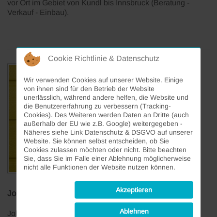
vor Ort im Gebiet von Kundl bis Innsbruck (Beratung -
Verkauf - Einbau).
Cookie Richtlinie & Datenschutz
Wir verwenden Cookies auf unserer Website. Einige
von ihnen sind für den Betrieb der Website
unerlässlich, während andere helfen, die Website und
die Benutzererfahrung zu verbessern (Tracking-
Cookies). Des Weiteren werden Daten an Dritte (auch
außerhalb der EU wie z.B. Google) weitergegeben -
Näheres siehe Link Datenschutz & DSGVO auf unserer
Website. Sie können selbst entscheiden, ob Sie
Cookies zulassen möchten oder nicht. Bitte beachten
Sie, dass Sie im Falle einer Ablehnung möglicherweise
nicht alle Funktionen der Website nutzen können.
Akzeptieren
Johanna Seebacher
Ablehnen
Johanna Seebacher ist bei uns für das Büro und die