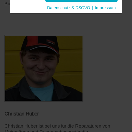
Buchhaltung zuständig.
Datenschutz & DSGVO
|
Impressum
Christian Huber
Christian Huber ist bei uns für die Reparaturen von
Motorsägen und Rasenmäher zuständig.